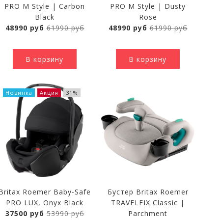
PRO M Style | Carbon
PRO M Style | Dusty
Black
Rose
48990 руб
61990 руб
48990 руб
61990 руб
В корзину
В корзину
Новинка
Акция
31%
Britax Roemer Baby-Safe
Бустер Britax Roemer
PRO LUX, Onyx Black
TRAVELFIX Classic |
37500 руб
53990 руб
Parchment