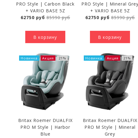
PRO Style | Carbon Black
PRO Style | Mineral Gre
+ VARIO BASE 5Z
+ VARIO BASE 5Z
62750 руб
85990 руб
62750 руб
85990 руб
В корзину
В корзину
Новинка
Акция
21%
Новинка
Акция
21%
Britax Roemer DUALFIX
Britax Roemer DUALFIX
PRO M Style | Harbor
PRO M Style | Mineral
Blue
Grey