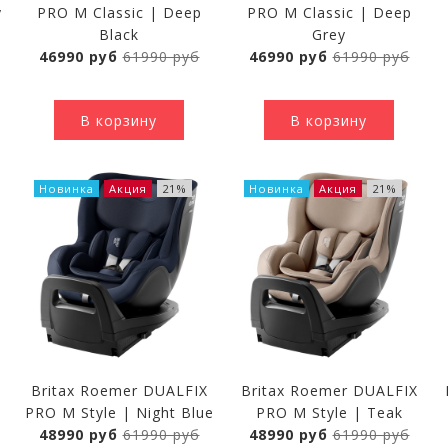
y
PRO M Classic | Deep
PRO M Classic | Deep
Black
Grey
46990 руб
61990 руб
46990 руб
61990 руб
В корзину
В корзину
Новинка
Акция
21%
Новинка
Акция
21%
Britax Roemer DUALFIX
Britax Roemer DUALFIX
PRO M Style | Night Blue
PRO M Style | Teak
48990 руб
61990 руб
48990 руб
61990 руб