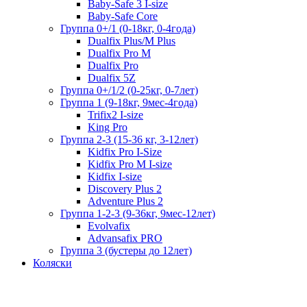
Baby-Safe 3 I-size
Baby-Safe Core
Группа 0+/1 (0-18кг, 0-4года)
Dualfix Plus/M Plus
Dualfix Pro M
Dualfix Pro
Dualfix 5Z
Группа 0+/1/2 (0-25кг, 0-7лет)
Группа 1 (9-18кг, 9мес-4года)
Trifix2 I-size
King Pro
Группа 2-3 (15-36 кг, 3-12лет)
Kidfix Pro I-Size
Kidfix Pro M I-size
Kidfix I-size
Discovery Plus 2
Adventure Plus 2
Группа 1-2-3 (9-36кг, 9мес-12лет)
Evolvafix
Advansafix PRO
Группа 3 (бустеры до 12лет)
Коляски