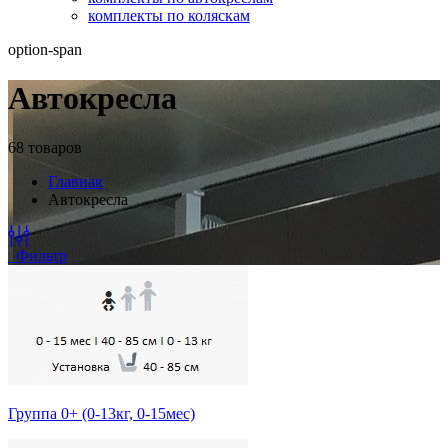
комплекты по коляскам
option-span
Автокресла
68 товаров
Главная
Автокресла
Фильтр
Группа 0+ (0-13кг, 0-15мес)