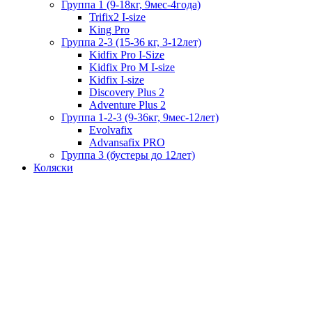
Группа 1 (9-18кг, 9мес-4года)
Trifix2 I-size
King Pro
Группа 2-3 (15-36 кг, 3-12лет)
Kidfix Pro I-Size
Kidfix Pro M I-size
Kidfix I-size
Discovery Plus 2
Adventure Plus 2
Группа 1-2-3 (9-36кг, 9мес-12лет)
Evolvafix
Advansafix PRO
Группа 3 (бустеры до 12лет)
Коляски