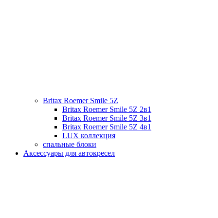
Britax Roemer Smile 5Z
Britax Roemer Smile 5Z 2в1
Britax Roemer Smile 5Z 3в1
Britax Roemer Smile 5Z 4в1
LUX коллекция
спальные блоки
Аксессуары для автокресел