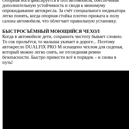
Опорная нога фиксируется в пол автомобиля, обеспечивая
дополнительную устойчивость и сводя к минимуму
опрокидывание автокресла. За счёт специального индикатора
легко понять, когда опорная стойка плотно прижата к полу
салона автомобиля, что облегчает правильную установку.
БЫСТРОСЪЁМНЫЙ МОЮЩИЙСЯ ЧЕХОЛ
Когда в автомобиле дети, сохранить чистоту бывает сложно.
То сок прольётся, то малыша укачает в дороге... Поэтому
автокресло DUALFIX PRO М оснащено чехлом для сиденья,
который можно легко снять, не отсоединяя ремни
безопасности. Быстро привести всё в порядок – и снова в
путь!