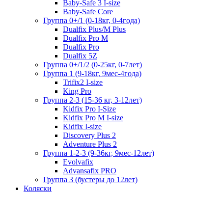
Baby-Safe 3 I-size
Baby-Safe Core
Группа 0+/1 (0-18кг, 0-4года)
Dualfix Plus/M Plus
Dualfix Pro M
Dualfix Pro
Dualfix 5Z
Группа 0+/1/2 (0-25кг, 0-7лет)
Группа 1 (9-18кг, 9мес-4года)
Trifix2 I-size
King Pro
Группа 2-3 (15-36 кг, 3-12лет)
Kidfix Pro I-Size
Kidfix Pro M I-size
Kidfix I-size
Discovery Plus 2
Adventure Plus 2
Группа 1-2-3 (9-36кг, 9мес-12лет)
Evolvafix
Advansafix PRO
Группа 3 (бустеры до 12лет)
Коляски