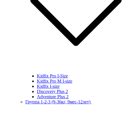
Kidfix Pro I-Size
Kidfix Pro M I-size
Kidfix I-size
Discovery Plus 2
Adventure Plus 2
Группа 1-2-3 (9-36кг, 9мес-12лет)