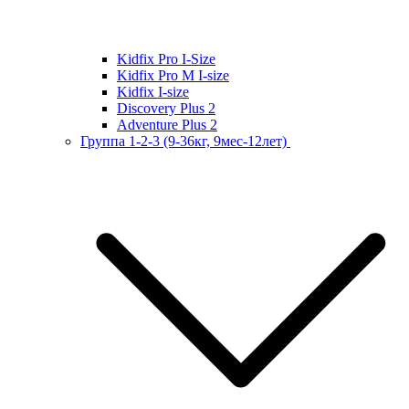
Kidfix Pro I-Size
Kidfix Pro M I-size
Kidfix I-size
Discovery Plus 2
Adventure Plus 2
Группа 1-2-3 (9-36кг, 9мес-12лет)