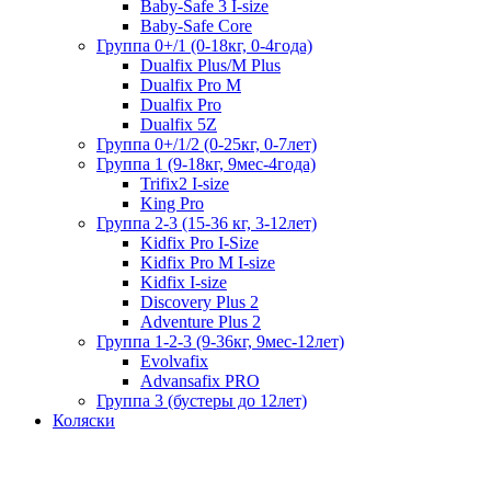
Baby-Safe 3 I-size
Baby-Safe Core
Группа 0+/1 (0-18кг, 0-4года)
Dualfix Plus/M Plus
Dualfix Pro M
Dualfix Pro
Dualfix 5Z
Группа 0+/1/2 (0-25кг, 0-7лет)
Группа 1 (9-18кг, 9мес-4года)
Trifix2 I-size
King Pro
Группа 2-3 (15-36 кг, 3-12лет)
Kidfix Pro I-Size
Kidfix Pro M I-size
Kidfix I-size
Discovery Plus 2
Adventure Plus 2
Группа 1-2-3 (9-36кг, 9мес-12лет)
Evolvafix
Advansafix PRO
Группа 3 (бустеры до 12лет)
Коляски