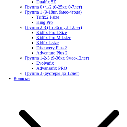
Dualfix 5Z
Группа 0+/1/2 (0-25кг, 0-7лет)
Группа 1 (9-18кг, 9мес-4года)
Trifix2 I-size
King Pro
Группа 2-3 (15-36 кг, 3-12лет)
Kidfix Pro I-Size
Kidfix Pro M I-size
Kidfix I-size
Discovery Plus 2
Adventure Plus 2
Группа 1-2-3 (9-36кг, 9мес-12лет)
Evolvafix
Advansafix PRO
Группа 3 (бустеры до 12лет)
Коляски