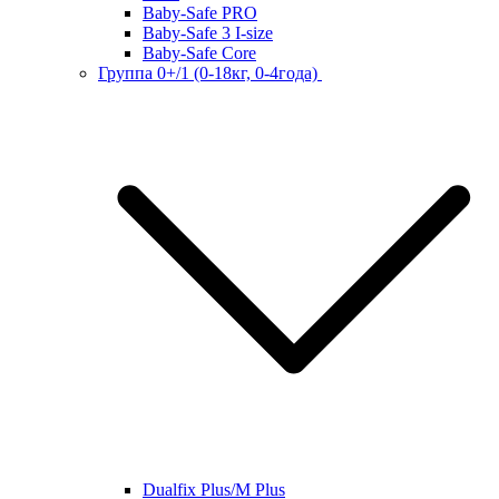
Baby-Safe PRO
Baby-Safe 3 I-size
Baby-Safe Core
Группа 0+/1 (0-18кг, 0-4года)
Dualfix Plus/M Plus