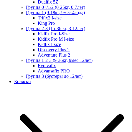
Dualfix 5Z
Группа 0+/1/2 (0-25кг, 0-7лет)
Группа 1 (9-18кг, 9мес-4года)
Trifix2 I-size
King Pro
Группа 2-3 (15-36 кг, 3-12лет)
Kidfix Pro I-Size
Kidfix Pro M I-size
Kidfix I-size
Discovery Plus 2
Adventure Plus 2
Группа 1-2-3 (9-36кг, 9мес-12лет)
Evolvafix
Advansafix PRO
Группа 3 (бустеры до 12лет)
Коляски