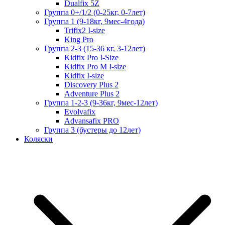
Dualfix 5Z
Группа 0+/1/2 (0-25кг, 0-7лет)
Группа 1 (9-18кг, 9мес-4года)
Trifix2 I-size
King Pro
Группа 2-3 (15-36 кг, 3-12лет)
Kidfix Pro I-Size
Kidfix Pro M I-size
Kidfix I-size
Discovery Plus 2
Adventure Plus 2
Группа 1-2-3 (9-36кг, 9мес-12лет)
Evolvafix
Advansafix PRO
Группа 3 (бустеры до 12лет)
Коляски